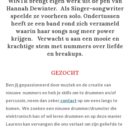
WiNTR brengt eigen werk uit de pen van
i
Hannah Dewinter. Als Singer-songwriter
n
speelde ze voorheen solo. Ondertussen
g
heeft ze een band rond zich verzameld
s
waarin haar songs nog meer power
krijgen.
Verwacht u aan een mooie en
krachtige stem met nummers over liefde
en breakups.
GEZOCHT
Ben jij gepassioneerd door muziek en de creatie van
nieuwe nummers en heb je skills om te drummen en/of
percussie, neem dan zeker
contact
op om eens langs te
komen. We zoeken een nieuwe drummer/drumster die
elektronisch kan of wil leren drummen en op deze manier
Laurens kan vervangen die ons verlaat om zijn geliefde te